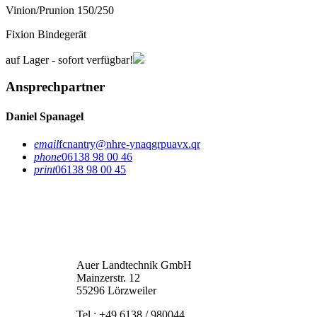
Vinion/Prunion 150/250
Fixion Bindegerät
auf Lager - sofort verfügbar!
Ansprechpartner
Daniel Spanagel
email
fcnantry@nhre-ynaqgrpuavx.qr
phone
06138 98 00 46
print
06138 98 00 45
Auer Landtechnik GmbH
Mainzerstr. 12
55296 Lörzweiler
Tel.: +49 6138 / 980044