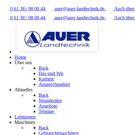
0 61 38 / 98 00 44
auer@auer-landtechnik.de
Auch übe
0 61 38 / 98 00 44
auer@auer-landtechnik.de
Auch übe
Home
Über uns
Back
Das sind Wir
Karriere
Ansprechpartner
Aktuelles
Back
Neuigkeiten
Angebote
Termine
Leistungen
Maschinen
Back
Gebrauchtmaschinen