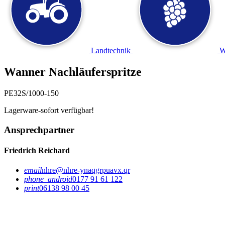
Landtechnik
W
Wanner Nachläuferspritze
PE32S/1000-150
Lagerware-sofort verfügbar!
Ansprechpartner
Friedrich Reichard
email
nhre@nhre-ynaqgrpuavx.qr
phone_android
0177 91 61 122
print
06138 98 00 45